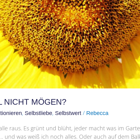
L NICHT MÖGEN?
,
,
/
tionieren
Selbstliebe
Selbstwert
Rebecca
o alle raus. Es grünt und blüht, jeder macht was im Gar
 und was weiß ich noch alles. Oder auch auf dem Balko