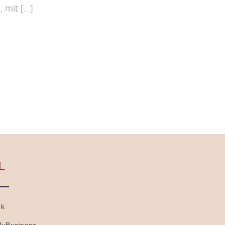
 mit […]
L
ok