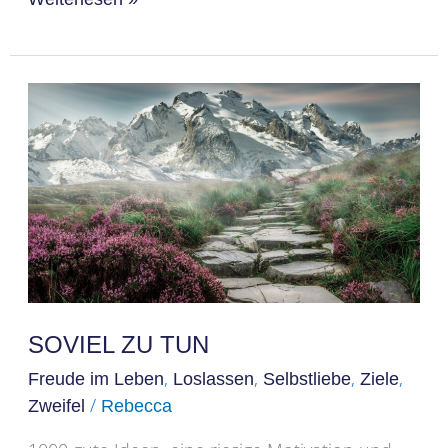
Soviel
zu
tun
SOVIEL ZU TUN
,
,
,
,
Freude im Leben
Loslassen
Selbstliebe
Ziele
/
Zweifel
Rebecca