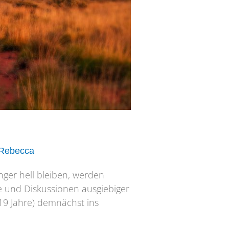
Rebecca
ger hell bleiben, werden
e und Diskussionen ausgiebiger
19 Jahre) demnächst ins