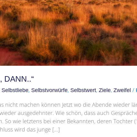
 DANN..“
,
,
,
,
,
/
Selbstliebe
Selbstvorwürfe
Selbstwert
Ziele
Zweifel
s nicht machen können Jetzt wo die Abende wieder län
 wieder ausgedehnter. Wie schön, dass auch Gespräch
 So wie letztens bei einer Bekannten, deren Tochter (
luss wird das junge […]