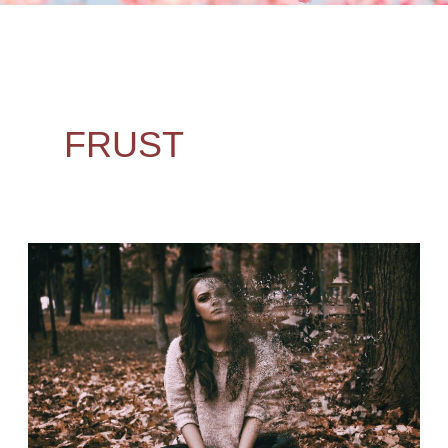
FRUST
Der
Frust
der
Ungesehenen: