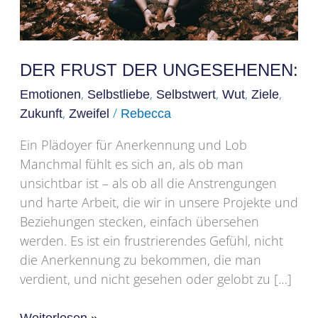
DER FRUST DER UNGESEHENEN:
,
,
,
,
,
Emotionen
Selbstliebe
Selbstwert
Wut
Ziele
,
/
Zukunft
Zweifel
Rebecca
Ein Plädoyer für Anerkennung und Lob
Manchmal fühlt es sich an, als ob man
unsichtbar ist – als ob all die Anstrengungen
und harte Arbeit, die wir in unsere Projekte und
Beziehungen stecken, einfach übersehen
werden. Es ist ein frustrierendes Gefühl, nicht
die Anerkennung zu bekommen, die man
verdient, und nicht gesehen oder gelobt zu […]
Weiterlesen »