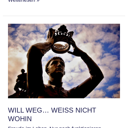
will
weg…
weiß
nicht
wohin
WILL WEG… WEISS NICHT W
OHIN