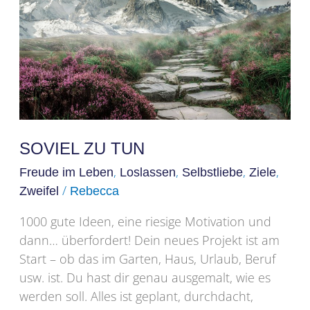
tun
SOVIEL ZU TUN
,
,
,
,
Freude im Leben
Loslassen
Selbstliebe
Ziele
/
Zweifel
Rebecca
1000 gute Ideen, eine riesige Motivation und
dann… überfordert! Dein neues Projekt ist am
Start – ob das im Garten, Haus, Urlaub, Beruf
usw. ist. Du hast dir genau ausgemalt, wie es
werden soll. Alles ist geplant, durchdacht,