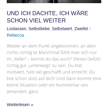
UND ICH DACHTE, ICH WÄRE
SCHON VIEL WEITER
,
,
,
/
Loslassen
Selbstliebe
Selbstwert
Zweifel
Rebecca
Wieder an dem Punkt angekommen, an dem
nichts richtig ist Manchmal fühlt man sich nur
im „Keller“ – kennst du das auch? Dieses Gefühl
richtig gut „unterwegs“ zu sein. Du bist
motiviert, hast viel geschafft und erreicht. Du
bist schon stolz auf dich! Und dann kommt eine
kleine Situation oder ein Kommentar von
jemanden, ganz
Weiterlesen »